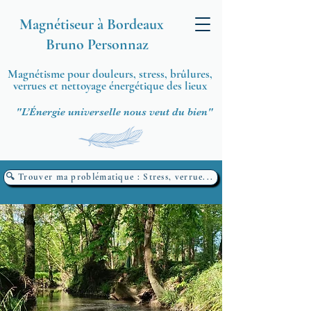
Magnétiseur à Bordeaux
Bruno Personnaz
Magnétisme pour douleurs, stress, brûlures,
verrues et nettoyage énergétique des lieux
"L’Énergie universelle nous veut du bien"
🔍 Trouver ma problématique : Stress, verrue...