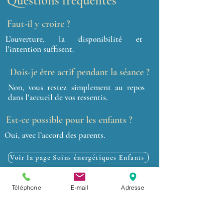
Questions fréquentes
Faut-il y croire ?
L’ouverture, la disponibilité et
l'intention suffisent.
Dois-je être actif pendant la séance ?
Non, vous restez simplement au repos
dans l'accueil de vos ressentis.
Est-ce possible pour les enfants ?
Oui, avec l’accord des parents.
Voir la page Soins énergétiques Enfants
Remplace-t-il un suivi médical ?
Téléphone
E-mail
Adresse
Non. Il s’agit d’un accompagnement
complémentaire.