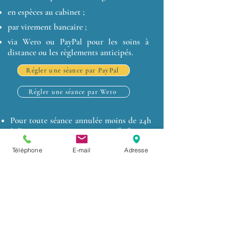
en espèces au cabinet ;
par virement bancaire ;
via Wero ou PayPal pour les soins à
distance ou les règlements anticipés.
Régler une séance par PayPal
Régler une séance par Wero
Pour toute séance annulée moins de 24h
à l'avance, une participation forfaitaire
de 20 € est demandée)
Téléphone
E-mail
Adresse
Rappel : Un soin énergétique ne
remplace jamais un diagnostic ou un
traitement médical.