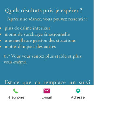
Quels résultats puis-je espérer ?
Après une séance, vous pouvez ressentir :
​plus de calme intérieur
moins de surcharge émotionnelle
une meilleure gestion des situations
moins d’impact des autres
👉 Vous vous sentez plus stable et plus
vous-même.
Est-ce que ça remplace un suivi
médical ou psychologique ?
Non.
Téléphone
E-mail
Adresse
👉 Le magnétisme est un accompagnement
complémentaire, qui agit sur le plan
énergétique et émotionnel.