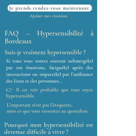
Je prends rendez-vous maintenant
Apaiser mes émotions
FAQ – Hypersensibilité à
Bordeaux
Suis-je vraiment hypersensible ?
Si vous vous sentez souvent submergé(e)
par vos émotions, fatigué(e) après des
interactions ou impacté(e) par l’ambiance
des lieux et des personnes…
👉 Il est très probable que vous soyez
hypersensible.
L’important n’est pas l’étiquette,
mais ce que vous ressentez au quotidien.
Pourquoi mon hypersensibilité est
devenue difficile à vivre ?