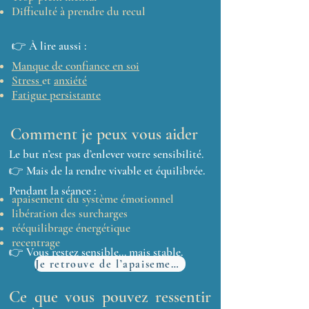
Difficulté à prendre du recul
👉 À lire aussi :
Manque de confiance en soi
Stress
et
anxiété
Fatigue persistante
Comment je peux vous aider
Le but n’est pas d’enlever votre sensibilité.
👉 Mais de la rendre vivable et équilibrée.
Pendant la séance :
apaisement du système émotionnel
libération des surcharges
rééquilibrage énergétique
recentrage
👉 Vous restez sensible… mais stable.
Je retrouve de l’apaisement
Ce que vous pouvez ressentir