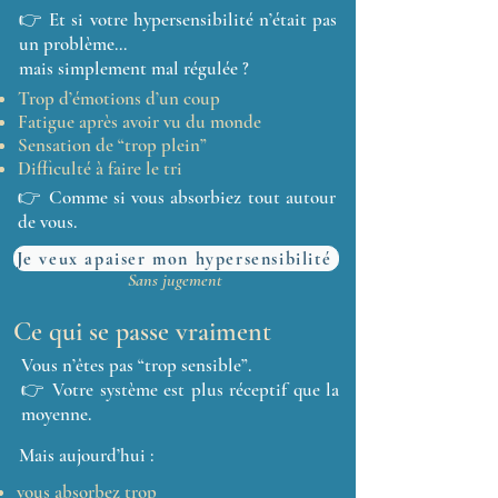
👉 Et si votre hypersensibilité n’était pas
un problème…
mais simplement mal régulée ?
Trop d’émotions d’un coup
Fatigue après avoir vu du monde
Sensation de “trop plein”
Difficulté à faire le tri
👉 Comme si vous absorbiez tout autour
de vous.
Je veux apaiser mon hypersensibilité
Sans jugement
Ce qui se passe vraiment
Vous n’êtes pas “trop sensible”.
👉 Votre système est plus réceptif que la
moyenne.
Mais aujourd’hui :
​vous absorbez trop