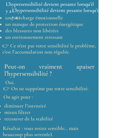
L’hypersensibilité devient pesante lorsqu’il
L’hypersensibilité devient pesante lorsqu’il
y a :
y a :
une surcharge émotionnelle
un manque de protection énergétique
des blessures non libérées
un environnement stressant
👉 Ce n’est pas votre sensibilité le problème,
c’est l’accumulation non régulée.
Peut-on vraiment apaiser
l’hypersensibilité ?
Oui.
👉 On ne supprime pas votre sensibilité.
On agit pour :
diminuer l’intensité
mieux filtrer
retrouver de la stabilité
Résultat : vous restez sensible… mais
beaucoup plus serein(e).