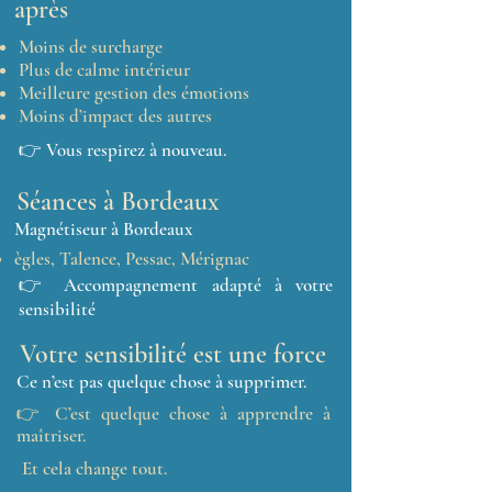
après
Moins de surcharge
Plus de calme intérieur
Meilleure gestion des émotions
Moins d’impact des autres
👉 Vous respirez à nouveau.
Séances à Bordeaux
Magnétiseur à Bordeaux
ègles, Talence, Pessac, Mérignac
👉 Accompagnement adapté à votre
sensibilité
Votre sensibilité est une force
Ce n’est pas quelque chose à supprimer.
👉 C’est quelque chose à apprendre à
maîtriser.
Et cela change tout.