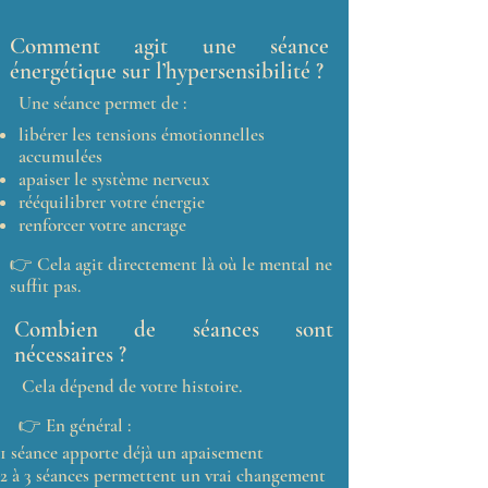
Comment agit une séance
énergétique sur l’hypersensibilité ?
Une séance permet de :
libérer les tensions émotionnelles
accumulées
apaiser le système nerveux
rééquilibrer votre énergie
renforcer votre ancrage
👉 Cela agit directement là où le mental ne
suffit pas.
Combien de séances sont
nécessaires ?
Cela dépend de votre histoire.
👉 En général :
1 séance apporte déjà un apaisement
2 à 3 séances permettent un vrai changement