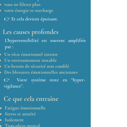
vous ne filtrez plus
votre énergie se surcharge
👉 Et cela devient épuisant.
Les causes profondes
L’hypersensibilité est souvent amplifiée
par :
Un vécu émotionnel intense
Un environnement instable
Un besoin de sécurité non comblé
Des blessures émotionnelles anciennes
👉 Votre système reste en “hyper-
vigilance”.
Ce que cela entraîne
Fatigue émotionnelle
Stress et anxiété
Isolement
Trop-plein mental